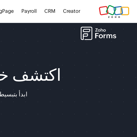
gPage
Payroll
CRM
Creator
اكتشف خ
ابدأ بتبسيط