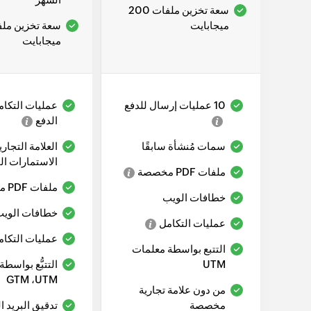
سعة تخزين ملفات 200
ميجابايت
ميجابايت
10 عمليات إرسال للدفع
عمليات التكامل
الدفع
سمات مُنشأة سابقًا
العلامة التجا
الاستمارات ا
ملفات PDF مخصصة
ملفات PDF مخصصة
خطافات الويب
خطافات الوي
عمليات التكامل
عمليات التكام
التتبع بواسطة معلمات
UTM
التتبُّع بواسط
UTM، ‏GTM
من دون علامة تجارية
مخصصة
تدقيق البريد ا