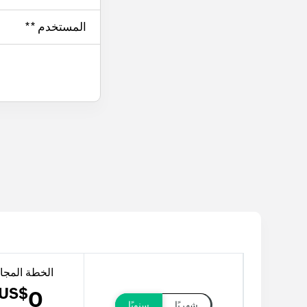
المستخدم **
الخطة المجان
US$
0
شهريًا
سنويًا