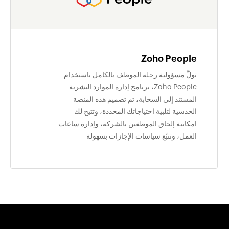
Zoho People
تولَّ مسؤولية رحلة الموظف بالكامل باستخدام
Zoho People، برنامج إدارة الموارد البشرية
المستند إلى السحابة، تم تصميم هذه المنصة
الحدسية لتلبية احتياجاتك المحددة، وتتيح لك
امكانية إلحاق الموظفين بالشركة، وإدارة ساعات
العمل، وتتبّع سياسات الإجازات بسهولة