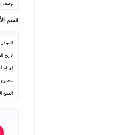
وصف ا
قسم الأ
الميدان
تاريخ ا
إي إم آ
مجموع ا
المبلغ 