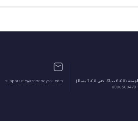
 حتى 7:00 مساءً)
support.me@zohopayroll.com
سياسة مكافحة البريد الإلكتروني العشوائي
شروط الخدمة
سياسة الخصوصية
ce