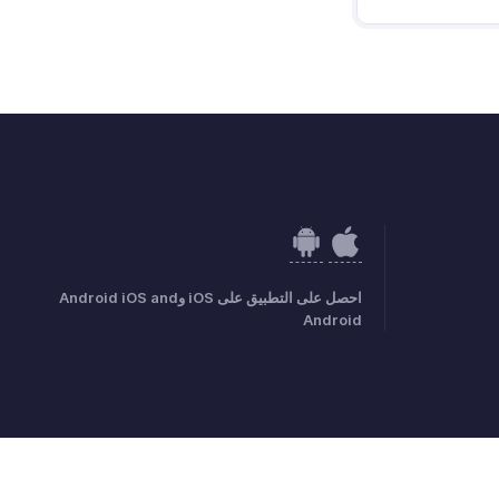
احصل على التطبيق على iOS وAndroid iOS and
Android
GDPR Complian
سياسة إساءة الاستخدام