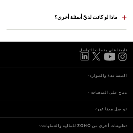
كلا، لا نخزن تفاصيل بطاقات الائتمان. بيانات رواتبك محمية
بتشفير SSL 256 بت، ومصادقة ثنائية، وعمليات فحص
ماذا لو كانت لديّ أسئلة أخرى؟
دورية لمنع الفيروسات والوصول غير المصرح به. لمزيد من
المعلومات، يُرجى الاطّلاع على
.
تواصل معنا عبر
،
وسيساعدك فريقنا في أي استفسارات إضافية.
تابعنا على منصات التواصل
المساعدة والموارد
متاح على المنصات
تواصل معنا عبر
تطبيقات أخرى من ZOHO للمالية والعمليات