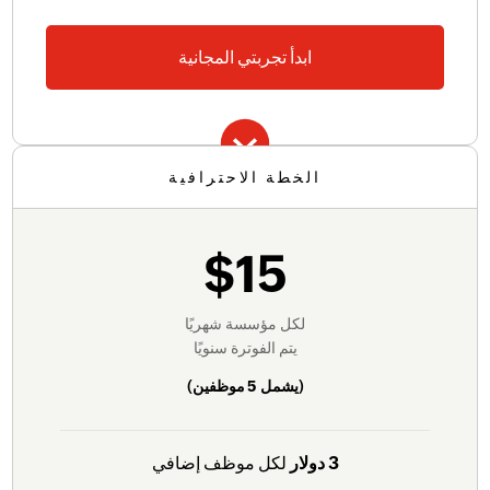
ابدأ تجربتي المجانية
الخطة الاحترافية
الميزات الأساسية للبدء بالاستخدام
حساب الرواتب تلقائيًا
$15
دعم عبر المكالمات الصوتية والبريد الإلكتروني
إنشاء كشوف رواتب تلقائيًا
إنشاء ملفات الرواتب
لكل مؤسسة شهريًا
يتم الفوترة سنويًا
الامتثال لمزايا نهاية الخدمة والمعاشات التقاعدية في
عُمان
(يشمل
5 موظفين
)
مراجعة الرواتب والمتأخرات
3 دولار
لكل موظف إضافي
متأخرات الموظفين الجدد