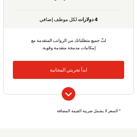
وسوم التقارير
سجل التدقيق
مستندات على مستوى المؤسسة
4 دولارات
لكل موظف إضافي
وحدة التبرعات
تنبيهات وتذكيرات مخصصة
لبِّ جميع متطلباتك من الرواتب المتقدمة مع
حقول مخصصة
إمكانيات مدمجة متقدمة وقوية.
أدوار وصلاحيات مستخدم مخصصة
ابدأ تجربتي المجانية
تشمل جميع ميزات الخطة الاحترافية بالإضافة إلى
* السعر لا يشمل ضريبة القيمة المضافة
إدارة الإجازات والحضور
دعم عبر المكالمات الصوتية والبريد الإلكتروني
الموافقات المتقدمة