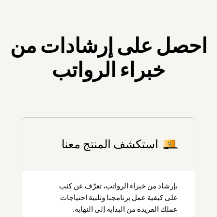
(Pay run and Salary revision)
قواعد سير العمل
وظائف مخصصة
احصل على إرشادات من
خطافات الويب
خبراء الرواتب
مجدولات مخصصة
عروض مخصصة للموظفين
علامات تبويب الويب
وحدات مُخصّصة
استكشف المنتج معنا
قواعد التحقق
قفل السجلات
قائمة ذات صلة
بإرشاد من خبراء الرواتب، تعرّف عن كثب
على كيفية عمل برنامجنا وتلبية احتياجات
عملك الفريدة من البداية إلى النهاية.