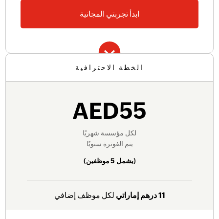
ابدأ تجربتي المجانية
الخطة الاحترافية
الميزات الأساسية للبدء
حساب الرواتب تلقائيًا
AED55
دعم عبر الهاتف والبريد الإلكتروني
إصدار كشوف الرواتب تلقائيًا
الامتثال لأنظمة الإمارات مثل WPS، والمعاشات،
لكل مؤسسة شهريًا
ومكافأة نهاية الخدمة
يتم الفوترة سنويًا
إنشاء ملفات SIF للرواتب بشكل تلقائي لعمليات الدفع
(يشمل
5 موظفين
)
البنكي
مكوّنات الرواتب الجاهزة والمخصّصة مثل البدلات
11 درهم إماراتي
لكل موظف إضافي
والخصومات