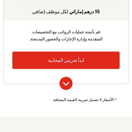
إيقاف صرف الراتب
15 درهم إماراتي
لكل موظف إضافي
أدوار وصلاحيات مستخدم قابلة للتخصيص <span aria-
label="لمشاركة المهام بين الأقسام بطريقة آمنة"
class="tooltip down"></span>
قم بأتمتة عمليات الرواتب مع التخصيصات
حقول بيانات مخصّصة
المتقدمة وإدارة الإجازات والحضور المدمجة.
تنبيهات وتذكيرات مخصصة
وحدة التبرعات
ابدأ تجربتي المجانية
إدارة وثائق المؤسسة
يشمل كل ما في الخطة الاحترافية بالإضافة إلى الميزات
* الأسعار لا تشمل ضريبة القيمة المضافة
الإضافية.
إدارة الإجازات والحضور
دعم عبر الهاتف والبريد الإلكتروني
الموافقات المتقدمة