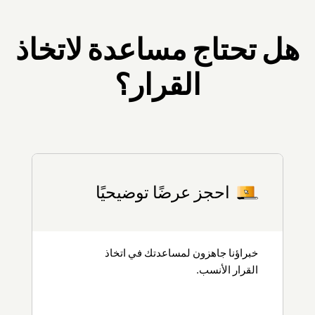
قواعد تشغيل سير العمل
الوظائف المخصصة
هل تحتاج مساعدة لاتخاذ
إشعارات تلقائية مخصّصة (Webhooks)
القرار؟
الجداول الزمنية المخصصة
واجهات عرض مخصّصة للموظفين
علامات تبويب (Webtabs)
احجز عرضًا توضيحيًا
خبراؤنا جاهزون لمساعدتك في اتخاذ
القرار الأنسب.