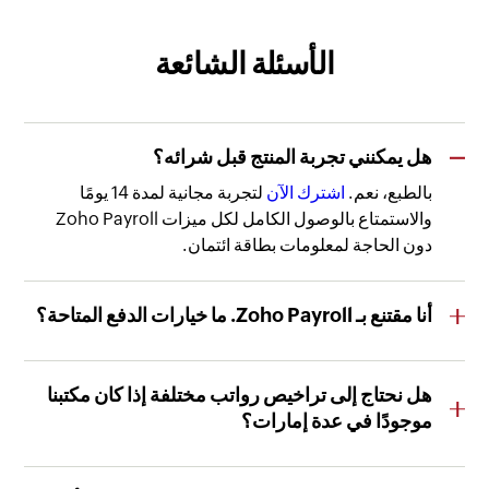
الأسئلة الشائعة
هل يمكنني تجربة المنتج قبل شرائه؟
بالطبع، نعم.
اشترك الآن
لتجربة مجانية لمدة 14 يومًا
والاستمتاع بالوصول الكامل لكل ميزات Zoho Payroll
دون الحاجة لمعلومات بطاقة ائتمان.
أنا مقتنع بـ Zoho Payroll. ما خيارات الدفع المتاحة؟
نقبل الدفع عبر فيزا، وماستركارد، وأمريكان إكسبريس. كما
نقبل الدفع عبر PayPal والتحويل البنكي للخطط السنوية.
هل نحتاج إلى تراخيص رواتب مختلفة إذا كان مكتبنا
موجودًا في عدة إمارات؟
ستحتاج إلى شراء تراخيص منفصلة لكل كيان قانوني. أما إذا
كان هناك كيان قانوني واحد فقط بعدة فروع، فترخيص واحد