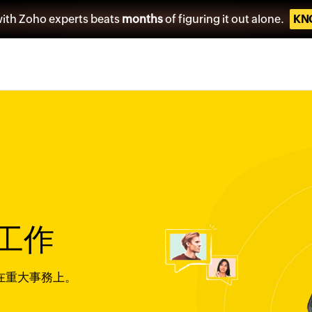
ith Zoho experts beats
months
of figuring it out alone.
KN
工作
注在重大事務上。