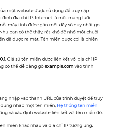
ỉ của một website được sử dụng để truy cập
 định địa chỉ IP. Internet là một mạng lưới
mỗi máy tính được gán một dãy số duy nhất gọi
0.1. Như bạn có thể thấy, rất khó để nhớ một chuỗi
iền đã được ra mắt. Tên miền được coi là phiên
.0.1
. Giả sử tên miền được liên kết với địa chỉ IP
ng có thể dễ dàng gõ
example.com
vào trình
àng nhập vào thanh URL của trình duyệt để truy
i dùng nhập một tên miền,
Hệ thống tên miền
ng và xác định website liên kết với tên miền đó.
 tên miền khác nhau và địa chỉ IP tương ứng.