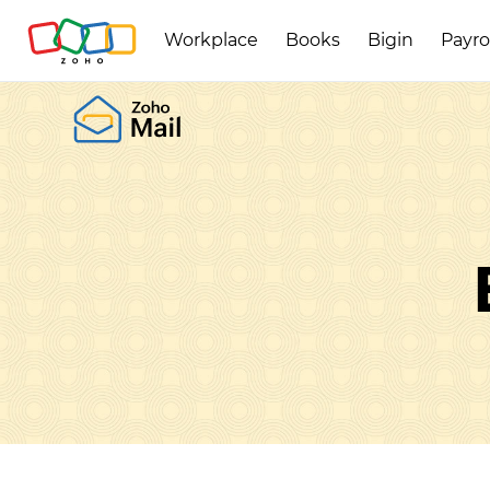
Workplace
Books
Bigin
Payro