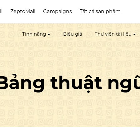
ll
ZeptoMail
Campaigns
Tất cả sản phẩm
Tính năng
Biểu giá
Thư viện tài liệu
Bảng thuật ng