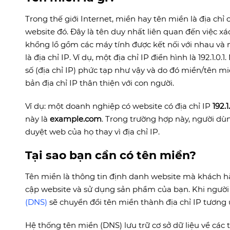
Trong thế giới Internet, miền hay tên miền là địa ch
website đó. Đây là tên duy nhất liên quan đến việc xác
khổng lồ gồm các máy tính được kết nối với nhau và 
là địa chỉ IP. Ví dụ, một địa chỉ IP điển hình là 192.1.
số (địa chỉ IP) phức tạp như vậy và do đó miền/tên m
bản địa chỉ IP thân thiện với con người.
Ví dụ: một doanh nghiệp có website có địa chỉ IP
192.1
này là
example.com
. Trong trường hợp này, người dù
duyệt web của họ thay vì địa chỉ IP.
Tại sao bạn cần có tên miền?
Tên miền là thông tin định danh website mà khách h
cập website và sử dụng sản phẩm của bạn. Khi ngườ
(DNS)
sẽ chuyển đổi tên miền thành địa chỉ IP tương ứ
Hệ thống tên miền (DNS) lưu trữ cơ sở dữ liệu về các