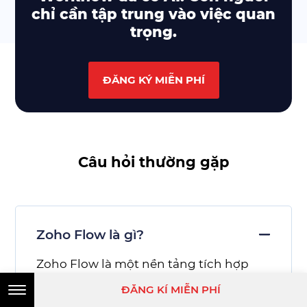
chỉ cần tập trung vào việc quan
trọng.
ĐĂNG KÝ MIỄN PHÍ
Câu hỏi thường gặp
Zoho Flow là gì?
Zoho Flow
là một nền tảng tích hợp
dựa trên AI cho phép bạn kết nối
ĐĂNG KÍ MIỄN PHÍ
các ứng dụng đám mây và ứng