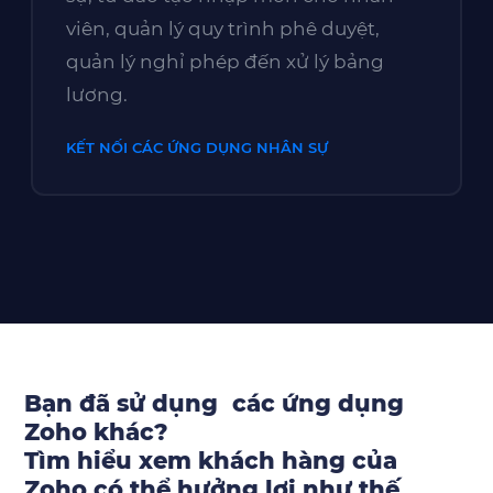
viên, quản lý quy trình phê duyệt,
quản lý nghỉ phép đến xử lý bảng
lương.
KẾT NỐI CÁC ỨNG DỤNG NHÂN SỰ
Bạn đã sử dụng các ứng dụng
Zoho khác?
Tìm hiểu xem khách hàng của
Zoho có thể hưởng lợi như thế