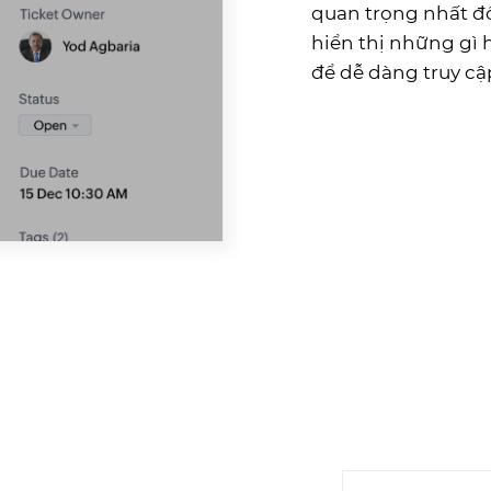
quan trọng nhất đố
hiển thị những gì
để dễ dàng truy cậ