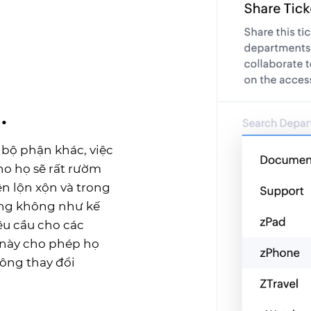
.
 bộ phận khác, việc
ho họ sẽ rất rườm
ên lộn xộn và trong
ũng không như kế
êu cầu cho các
 này cho phép họ
hông thay đổi