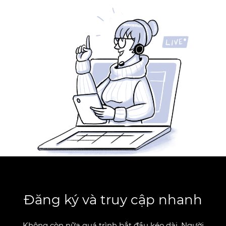
Đăng ký và truy cập nhanh
Không còn nữa quá trình bắt đầu kéo dài. Người