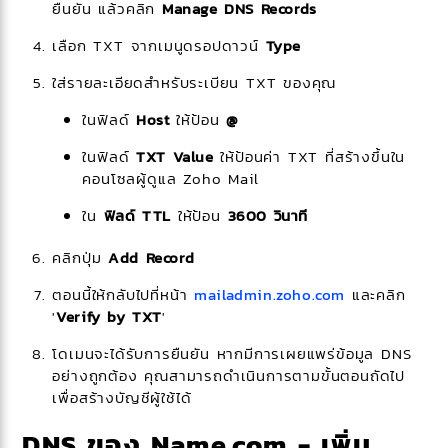
ยืนยัน แล้วคลิก
Manage DNS Records
เลือก
TXT
จากเมนูดรอปดาวน์
Type
ใส่รายละเอียดสำหรับระเบียน TXT ของคุณ
ในฟิลด์
Host
ให้ป้อน
@
ในฟิลด์
TXT Value
ให้ป้อนค่า TXT ที่สร้างขึ้นใน
คอนโซลผู้ดูแล Zoho Mail
ใน
ฟิลด์ TTL
ให้ป้อน
3600 วินาที
คลิกปุ่ม
Add Record
ตอนนี้ให้กลับไปที่หน้า
mailadmin.zoho.com
และคลิก
'
Verify by TXT
'
โดเมนจะได้รับการยืนยัน หากมีการเผยแพร่ข้อมูล DNS
อย่างถูกต้อง คุณสามารถดำเนินการตามขั้นตอนถัดไป
เพื่อสร้างบัญชีผู้ใช้ได้
DNS ของ Name.com - เพิ่ม