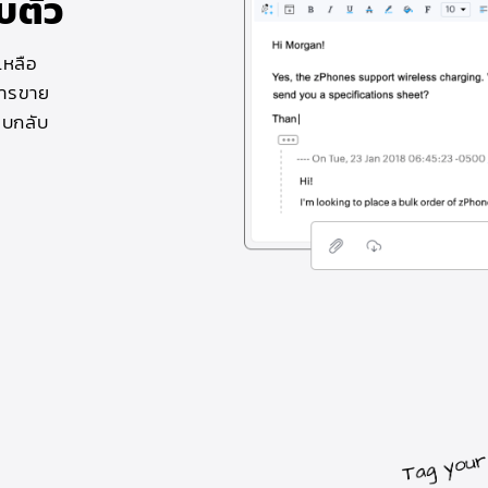
ตั๋ว
เหลือ
การขาย
อบกลับ