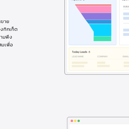
นขาย
่งทิกเก็ต
วามพึง
สมเพื่อ