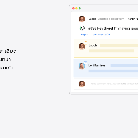
ละเอียด
สนทนา
ุณเข้า