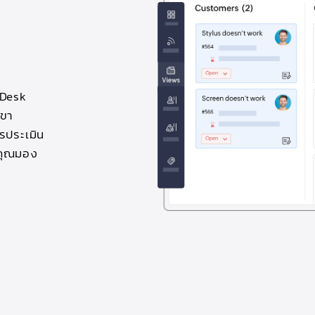
 Desk
เขา
รประเมิน
้คุณมอง