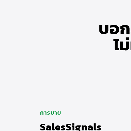
บอกล
ไม
การขาย
SalesSignals