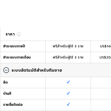
ฟรี
STA
ซ่อนฟีเจอร์ทั่วไป
ลองเลย
ล
ขยายทั้งหมด
ราคา
ชำระแบบรายปี
ฟรีสำหรับผู้ใช้ 3 ราย
US$
14
ชำระแบบรายเดือน
ฟรีสำหรับผู้ใช้ 3 ราย
US$
20
ระบบอัตโนมัติสำหรับทีมขาย
ลีด
บัญชี
รายชื่อติดต่อ