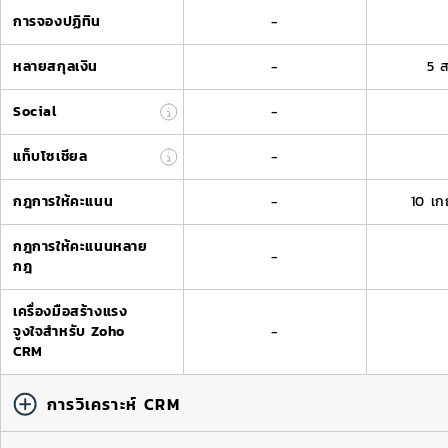
การจองปฏิทิน
-
หลายสกุลเงิน
-
5 ส
Social
-
แท็บโซเชียล
-
กฎการให้คะแนน
-
10 เก
กฎการให้คะแนนหลาย
-
กฎ
เครื่องมือสร้างแรง
จูงใจสำหรับ Zoho
-
CRM
การวิเคราะห์ CRM