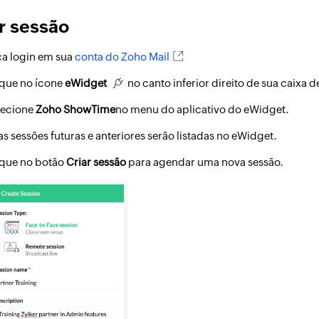
r sessão
ça login em sua
conta do Zoho Mail
ique no ícone
eWidget
no canto inferior direito de sua caixa d
lecione
Zoho ShowTime
no menu do aplicativo do eWidget.
s sessões futuras e anteriores serão listadas no eWidget.
ique no botão
Criar sessão
para agendar uma nova sessão.