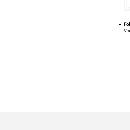
Fo
Vo