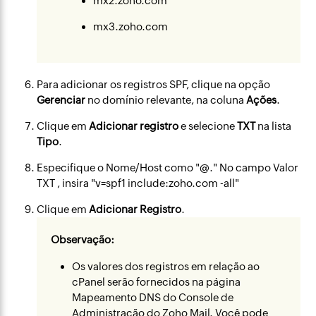
mx2.zoho.com
mx3.zoho.com
Para adicionar os registros SPF, clique na opção
Gerenciar
no domínio relevante, na coluna
Ações
.
Clique em
Adicionar registro
e selecione
TXT
na lista
Tipo
.
Especifique o Nome/Host como "@." No campo Valor
TXT , insira "v=spf1 include:zoho.com -all"
Clique em
Adicionar Registro
.
Observação:
Os valores dos registros em relação ao
cPanel serão fornecidos na página
Mapeamento DNS do Console de
Administração do Zoho Mail. Você pode