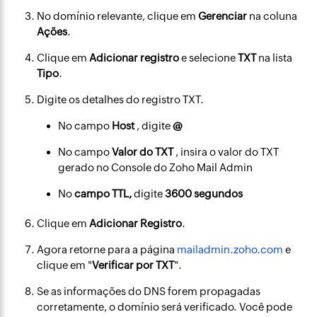
No domínio relevante, clique em
Gerenciar
na coluna
Ações
.
Clique em
Adicionar registro
e selecione
TXT
na lista
Tipo
.
Digite os detalhes do registro TXT.
No campo
Host
, digite
@
No campo
Valor do TXT
, insira o valor do TXT
gerado no Console do Zoho Mail Admin
No
campo TTL,
digite
3600 segundos
Clique em
Adicionar Registro
.
Agora retorne para a página
mailadmin.zoho.com
e
clique em "
Verificar por TXT
".
Se as informações do DNS forem propagadas
corretamente, o domínio será verificado. Você pode