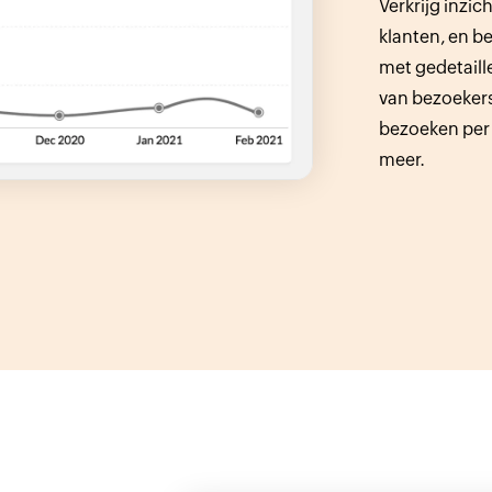
Verkrijg inzi
klanten, en be
met gedetaill
van bezoekers
bezoeken per 
meer.