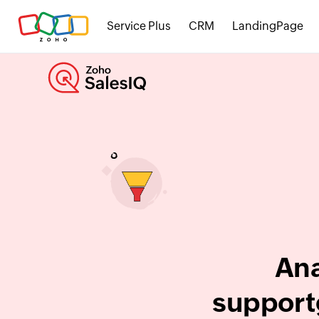
Service Plus
CRM
LandingPage
Ana
support