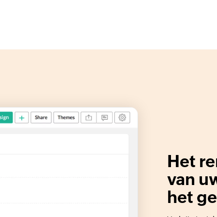
Het r
van u
het ge