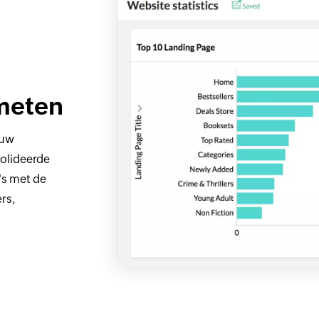
meten
 uw
olideerde
's met de
rs,