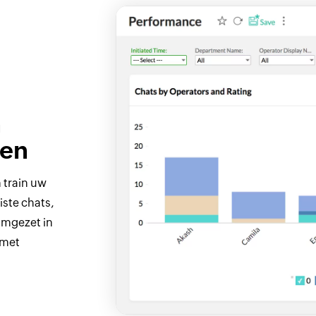
n
ren
 train uw
iste chats,
omgezet in
 met