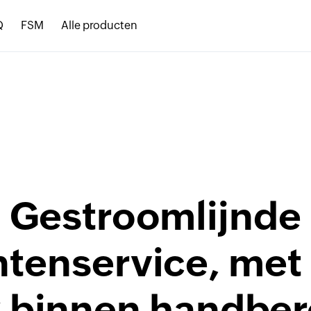
Q
FSM
Alle producten
Gestroomlijnde
ntenservice, met
k binnen handber