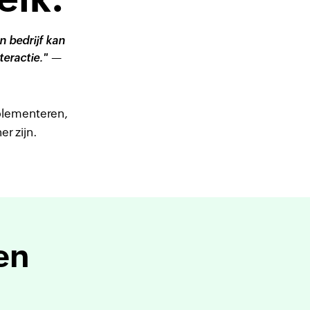
 bedrijf kan
teractie." —
plementeren,
r zijn.
en