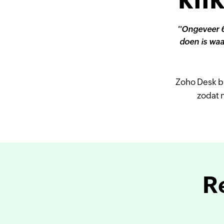
''Ongeveer 
doen is waa
Zoho Desk b
zodat 
R