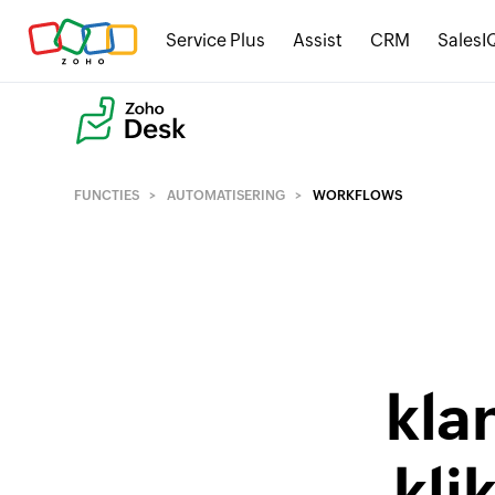
Service Plus
Assist
CRM
SalesI
FUNCTIES
AUTOMATISERING
WORKFLOWS
kla
kli