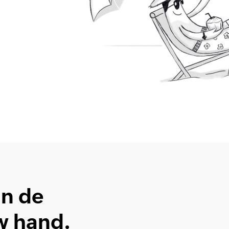
in de
w hand.