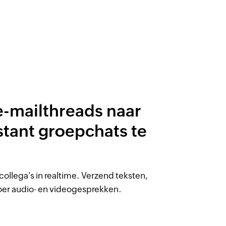
e-mailthreads naar
stant groepchats te
llega's in realtime. Verzend teksten,
oer audio- en videogesprekken.