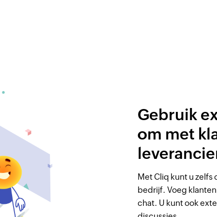
Gebruik e
om met kl
leverancie
Met Cliq kunt u zelf
bedrijf. Voeg klanten
chat. U kunt ook ext
discussies.