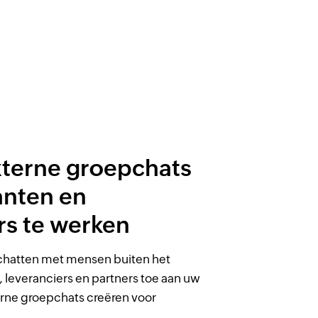
xterne groepchats
anten en
rs te werken
s chatten met mensen buiten het
, leveranciers en partners toe aan uw
erne groepchats creëren voor