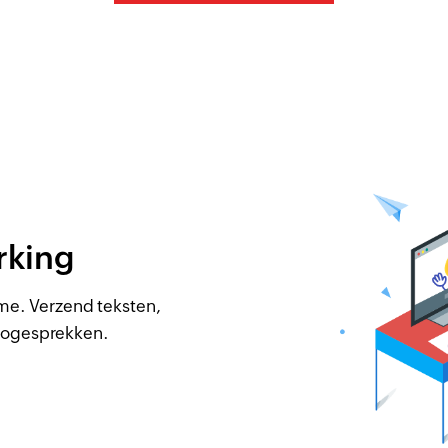
rking
ime. Verzend teksten,
deogesprekken.