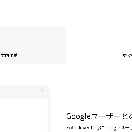
の共同作業
すべ
Googleユーザー
Zoho InventoryにGoo