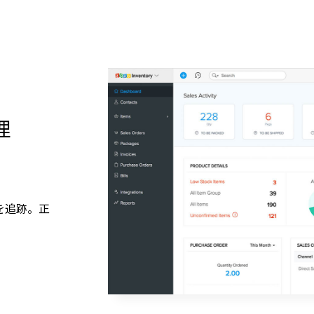
理
を追跡。正