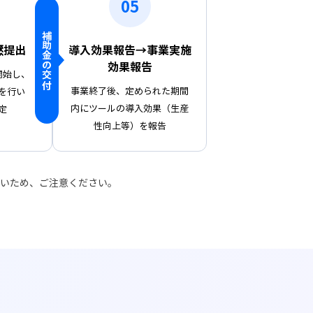
05
補助金の交付
懕提出
導入効果報告→事業実施
効果報告
開始し、
事業終了後、定められた期間
を行い
内にツールの導入効果（生産
定
性向上等）を報告
いため、ご注意ください。