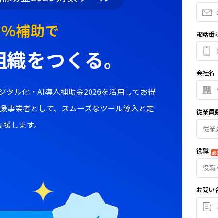
0%補助で
電話番
組織をつくる。
会社名
デジタル化・AI導入補助金2026を活用してお得
支援事業者として、スムーズなツール導入と定
従業員
支援します。
従業
役職
必
役職
お問い