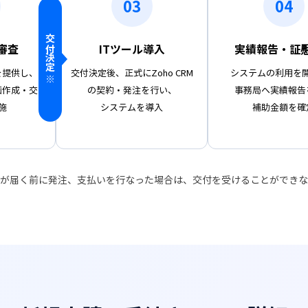
03
04
交付決定
審査
ITツール導入
実績報告・証
を提供し、
交付決定後、正式にZoho CRM
システムの利用を
※
画作成・交
の契約・発注を行い、
事務局へ実績報告
施
システムを導入
補助金額を確
が届く前に発注、支払いを行なった場合は、交付を受けることができな