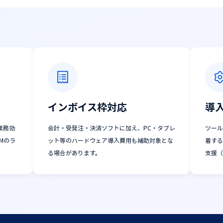
）
インボイス枠対応
導
業務効
会計・受発注・決済ソフトに加え、PC・タブレ
ツール
Mのラ
ット等のハードウェア導入費用も補助対象とな
着する
る場合があります。
支援（