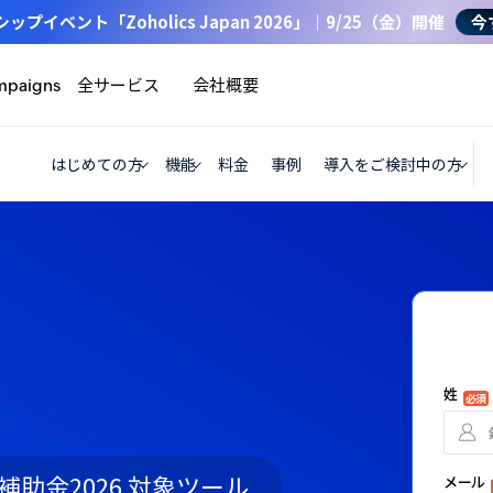
イベント「Zoholics Japan 2026」｜9/25（金）開催
今
全サービス
会社概要
mpaigns
はじめての方
機能
料金
事例
導入をご検討中の方
姓
必須
補助金2026 対象ツール
メール