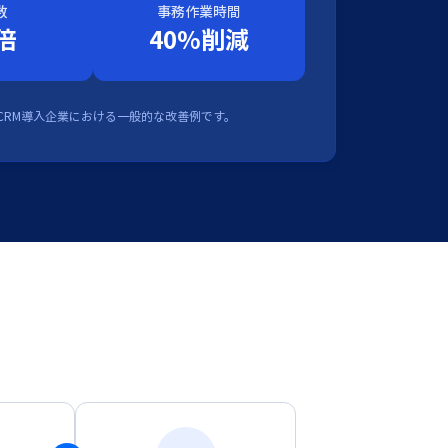
数
事務作業時間
5倍
40%削減
o CRM導入企業における一般的な改善例です。