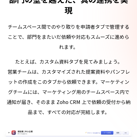
現
ス
チームスペース間でのやり取りを申請者タブで管理する
自分たちに本当に必要な情報だけに集中できる、マーケ
ことで、部門をまたいだ依頼や対応もスムーズに進めら
ティングチーム専用のチームスペースを作成すること
れます。
で、余計な情報に煩わされることなく、チームで効率よ
く業務を進めることができます。表示するタブ、アクセ
たとえば、カスタム資料タブを見てみましょう。
スできるメンバーや権限も個別に設定できます。たとえ
営業チームは、カスタマイズされた提案資料やパンフレ
ば、商談の進捗情報が多すぎて見づらいと感じる場合
ットの作成をこのタブから依頼できます。マーケティン
は、タイムラインを非表示にできます。キャンペーンの
グチームには、マーケティング用のチームスペース内で
成果を最優先に確認したい場合は、それをタブの上部に
通知が届き、そのまま Zoho CRM 上で依頼の受付から納
配置することもできます。
品まで、すべての対応が完結します。