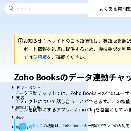
よくある質問
はじめに
自分のプラン
お知らせ
：本サイトの日本語情報は、英語版を翻訳
個別設定
ポート情報を迅速に提供するため、機械翻訳を利用
ては
英語版
をご確認ください。
ホーム
設定
Zoho Booksのデータ連動チャ
AI機能
ドキュメント
データ連動チャットでは、Zoho Books内の他のユ
支店
ロジェクトについて話し合うことができます。この機能
顧客と仕入先
ションを簡単にするアプリ、Zoho Cliqを基盤としてい
商品
メモ：
この機能は、Zoho Booksの一部のプランでのみ
銀行取引