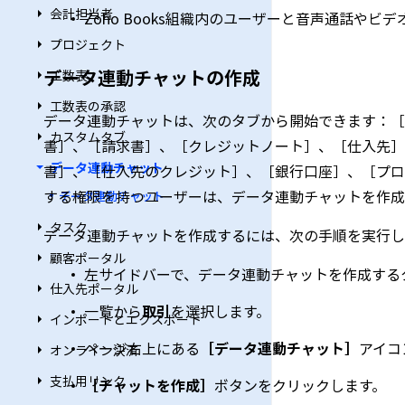
会計担当者
Zoho Books組織内のユーザーと音声通話やビ
プロジェクト
データ連動チャットの作成
工数表
工数表の承認
データ連動チャットは、次のタブから開始できます：［
カスタムタブ
書］、［請求書］、［クレジットノート］、［仕入先］
データ連動チャット
書］、［仕入先のクレジット］、［銀行口座］、［プロ
する権限を持つユーザーは、データ連動チャットを作成
データ連動チャット
タスク
データ連動チャットを作成するには、次の手順を実行し
顧客ポータル
左サイドバーで、データ連動チャットを作成する
仕入先ポータル
一覧から
取引
を選択します。
インポートとエクスポート
ページ右上にある
［データ連動チャット］
アイコ
オンライン決済
支払用リンク
［チャットを作成］
ボタンをクリックします。