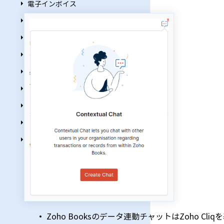
電子インボイス
連携
支払留保金
拡張機能
Zoho Booksへの移行
レポート
Webタブ
小切手
Zoho BooksのZoho MCP連携
Zoho Booksのデータ連動チャットはZoho C