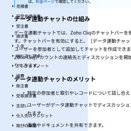
は、
料金ページ
で確認してください。
見積書
前受金請求書
データ連動チャットの仕組み
受注書
データ連動チャットでは、Zoho Cliqのチャットバーを使
請求書
す。チャットバーを有効にすると、［データ連動チャット］
入金
ユーザーを参加者として追加してチャットを作成できます。
繰り返し請求
Zoho Cliqアカウントの連絡先とディスカッション
りできます。
クレジットノート
経費
データ連動チャットのメリット
発注書
特定の参加者と取引やレコードについて話し合え
受取請求書
ユーザーがデータ連動チャットでディスカッショ
支払い
れます。
仕入先のクレジット
画像やドキュメントを共有できます。
取引の承認