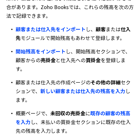
合があります。Zoho Booksでは、これらの残高を次の方
法で記録できます。
顧客または仕入先をインポート
し、
顧客
または
仕入
先
モジュールで開始残高もあわせて登録します。
開始残高をインポート
し、
開始残高
セクションで、
顧客からの
売掛金
と仕入先への
買掛金
を登録しま
す。
顧客または仕入先の
作成
ページの
その他の詳細
セク
ションで、
新しい顧客または仕入先の残高を入力
し
ます。
概要
ページで、
未回収の売掛金
に
既存の顧客の残高
を入力
し、未払いの買掛金セクションに既存の仕入
先の残高を入力します。