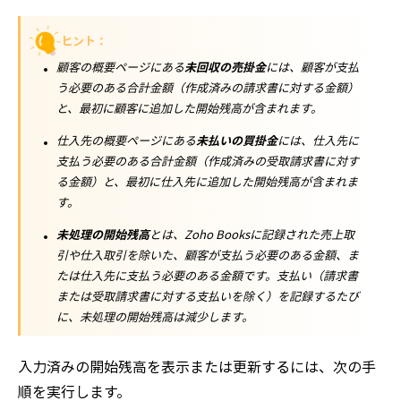
ヒント：
顧客の
概要
ページにある
未回収の売掛金
には、顧客が支払
う必要のある合計金額（作成済みの請求書に対する金額）
と、最初に顧客に追加した開始残高が含まれます。
仕入先の
概要
ページにある
未払いの買掛金
には、仕入先に
支払う必要のある合計金額（作成済みの受取請求書に対す
る金額）と、最初に仕入先に追加した開始残高が含まれま
す。
未処理の開始残高
とは、Zoho Booksに記録された売上取
引や仕入取引を除いた、顧客が支払う必要のある金額、ま
たは仕入先に支払う必要のある金額です。支払い（請求書
または受取請求書に対する支払いを除く）を記録するたび
に、未処理の開始残高は減少します。
入力済みの開始残高を表示または更新するには、次の手
順を実行します。