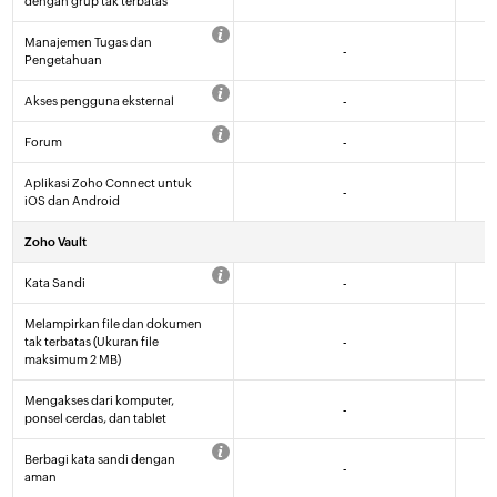
dengan grup tak terbatas
Manajemen Tugas dan
-
Pengetahuan
Akses pengguna eksternal
-
Forum
-
Aplikasi Zoho Connect untuk
-
iOS dan Android
Zoho Vault
Kata Sandi
-
Melampirkan file dan dokumen
tak terbatas (Ukuran file
-
maksimum 2 MB)
Mengakses dari komputer,
-
ponsel cerdas, dan tablet
Berbagi kata sandi dengan
-
aman