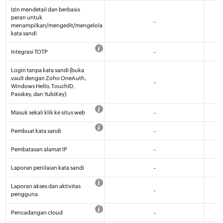
Izin mendetail dan berbasis
peran untuk
-
menampilkan/mengedit/mengelola
kata sandi
Integrasi TOTP
-
Login tanpa kata sandi (buka
vault dengan Zoho OneAuth,
-
Windows Hello, TouchID,
Passkey, dan YubiKey)
Masuk sekali klik ke situs web
-
Pembuat kata sandi
-
Pembatasan alamat IP
-
Laporan penilaian kata sandi
-
Laporan akses dan aktivitas
-
pengguna
Pencadangan cloud
-