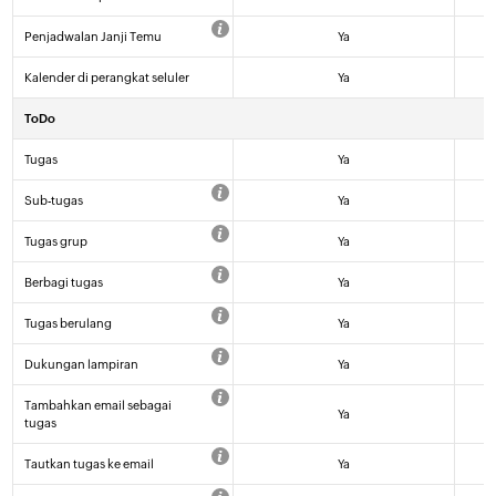
Penjadwalan Janji Temu
Ya
Kalender di perangkat seluler
Ya
ToDo
Tugas
Ya
Sub-tugas
Ya
Tugas grup
Ya
Berbagi tugas
Ya
Tugas berulang
Ya
Dukungan lampiran
Ya
Tambahkan email sebagai
Ya
tugas
Tautkan tugas ke email
Ya