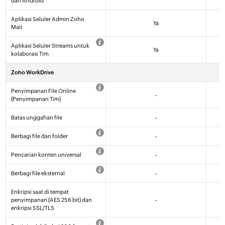
dan Android
Aplikasi Seluler Admin Zoho
Ya
Mail
Aplikasi Seluler Streams untuk
Ya
kolaborasi Tim
Zoho WorkDrive
Penyimpanan File Online
-
(Penyimpanan Tim)
Batas unggahan file
-
Berbagi file dan folder
-
Pencarian konten universal
-
Berbagi file eksternal
-
Enkripsi saat di tempat
penyimpanan (AES 256 bit) dan
-
enkripsi SSL/TLS