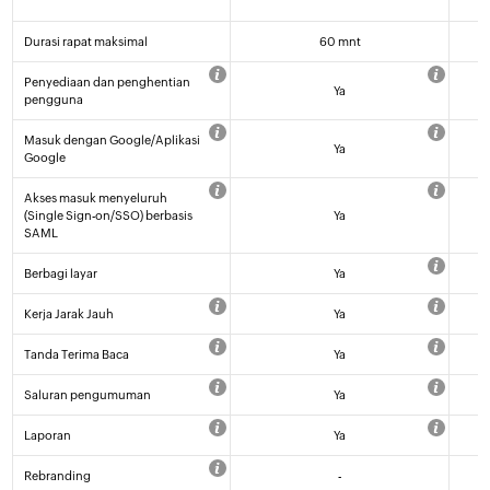
Durasi rapat maksimal
60 mnt
Penyediaan dan penghentian
Ya
pengguna
Masuk dengan Google/Aplikasi
Ya
Google
Akses masuk menyeluruh
(Single Sign-on/SSO) berbasis
Ya
SAML
Berbagi layar
Ya
Kerja Jarak Jauh
Ya
Tanda Terima Baca
Ya
Saluran pengumuman
Ya
Laporan
Ya
Rebranding
-