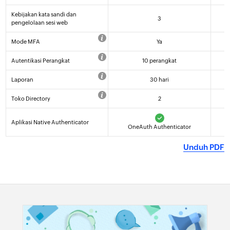
Mail Lite
Kebijakan kata sandi dan
3
pengelolaan sesi web
DAFTAR
Mode MFA
Ya
Autentikasi Perangkat
10 perangkat
Laporan
30 hari
Toko Directory
2
Aplikasi Native Authenticator
OneAuth Authenticator
Unduh PDF