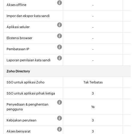
Akses offline
-
Impor dan ekspor kata sandi
-
Aplikasi seluler
-
Ekstensi browser
-
Pembatasan IP
-
Laporan penilaian kata sandi
-
Zoho Directory
SSO untuk aplikasi Zoho
Tak Terbatas
SSO untuk aplikasi pihak ketiga
3
Penyediaan & penghentian
Ya
pengguna
Kebijakan perutean
3
Akses bersyarat
3