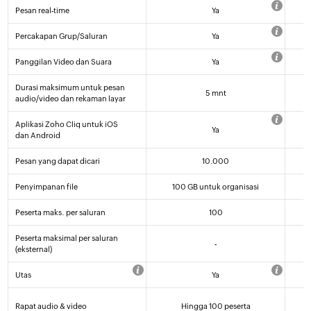
Pesan real-time
Ya
Percakapan Grup/Saluran
Ya
Panggilan Video dan Suara
Ya
Durasi maksimum untuk pesan
5 mnt
audio/video dan rekaman layar
Aplikasi Zoho Cliq untuk iOS
Ya
dan Android
Pesan yang dapat dicari
10.000
Penyimpanan file
100 GB untuk organisasi
Peserta maks. per saluran
100
Peserta maksimal per saluran
-
(eksternal)
Utas
Ya
Rapat audio & video
Hingga 100 peserta