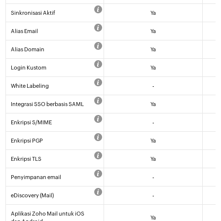
Sinkronisasi Aktif
Ya
Alias Email
Ya
Alias Domain
Ya
Login Kustom
Ya
White Labeling
-
Integrasi SSO berbasis SAML
Ya
Enkripsi S/MIME
-
Enkripsi PGP
Ya
Enkripsi TLS
Ya
Penyimpanan email
-
eDiscovery (Mail)
-
Aplikasi Zoho Mail untuk iOS
Ya