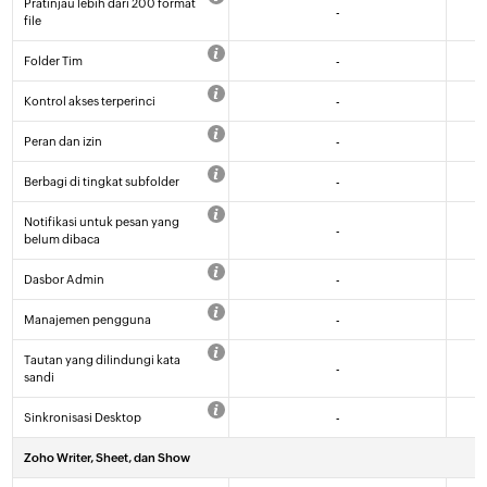
Pratinjau lebih dari 200 format
-
file
Folder Tim
-
Kontrol akses terperinci
-
Peran dan izin
-
Berbagi di tingkat subfolder
-
Notifikasi untuk pesan yang
-
belum dibaca
Dasbor Admin
-
Manajemen pengguna
-
Tautan yang dilindungi kata
-
sandi
Sinkronisasi Desktop
-
Zoho Writer, Sheet, dan Show