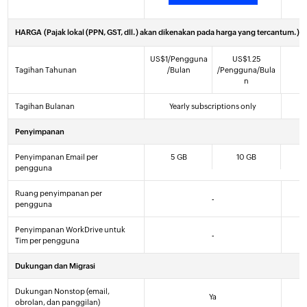
HARGA
(Pajak lokal (PPN, GST, dll.) akan dikenakan pada harga yang tercantum.)
US$
1
/Pengguna
US$
1
.25
Tagihan Tahunan
/Bulan
/Pengguna/Bula
n
Tagihan Bulanan
Yearly subscriptions only
Penyimpanan
Penyimpanan Email per
5 GB
10 GB
pengguna
Ruang penyimpanan per
-
pengguna
Penyimpanan WorkDrive untuk
-
Tim per pengguna
Dukungan dan Migrasi
Dukungan Nonstop (email,
Ya
obrolan, dan panggilan)