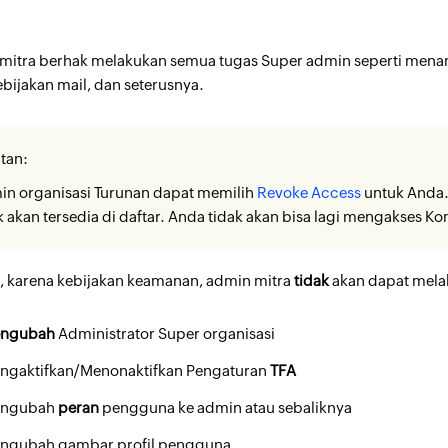
mitra berhak melakukan semua tugas Super admin seperti me
kebijakan mail, dan seterusnya.
tan:
n organisasi Turunan dapat memilih
Revoke Access
untuk Anda. 
k akan tersedia di daftar. Anda tidak akan bisa lagi mengakses K
 karena kebijakan keamanan, admin mitra
tidak
akan dapat melak
ngubah
Administrator Super organisasi
ngaktifkan/Menonaktifkan Pengaturan
TFA
ngubah
peran
pengguna ke admin atau sebaliknya
ngubah gambar profil pengguna