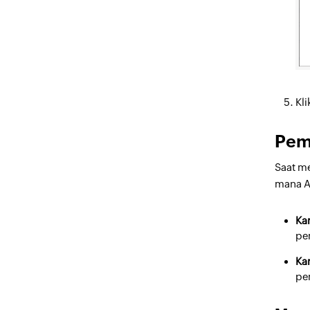
Kl
Pem
Saat m
mana A
Ka
pe
Ka
pe