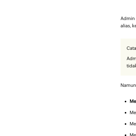
Admin 
alias, 
Cata
Admi
tida
Namun,
Me
Me
Me
Me