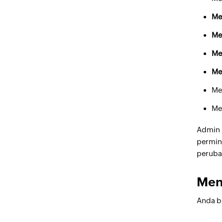
Me
Me
Me
Me
Me
Me
Admin 
permin
perubah
Meng
Anda bi