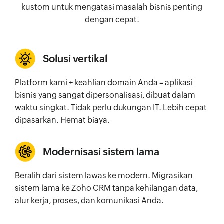
kustom untuk mengatasi masalah bisnis penting
dengan cepat.
Solusi vertikal
si
Platform kami + keahlian domain Anda = aplikasi
Tam
Anda
bisnis yang sangat dipersonalisasi, dibuat dalam
sud
waktu singkat. Tidak perlu dukungan IT. Lebih cepat
men
dipasarkan. Hemat biaya.
Modernisasi sistem lama
ngan
Ras
Beralih dari sistem lawas ke modern. Migrasikan
ting
sistem lama ke Zoho CRM tanpa kehilangan data,
mul
alur kerja, proses, dan komunikasi Anda.
kom