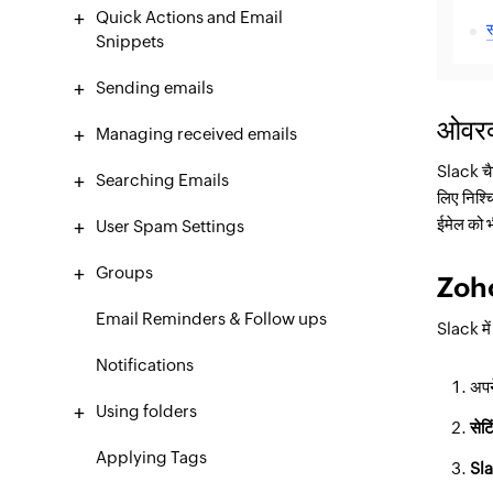
Quick Actions and Email
स
Snippets
Sending emails
ओवरव्
Managing received emails
Slack चैट
Searching Emails
लिए निश्च
ईमेल को भ
User Spam Settings
Groups
Zoho 
Email Reminders & Follow ups
Slack में
Notifications
अप
Using folders
सेटि
Applying Tags
Sl