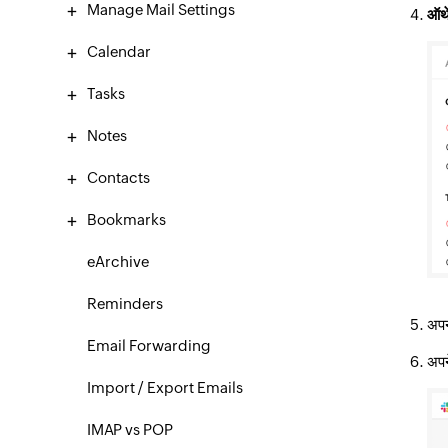
Manage Mail Settings
ऑथे
Calendar
Tasks
Notes
Contacts
Bookmarks
eArchive
Reminders
अप
Email Forwarding
अपन
Import / Export Emails
IMAP vs POP