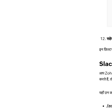
सहेज
इन फ़िल्टर
Slac
आप Zoho 
करते हैं,
यहाँ उन 
/z