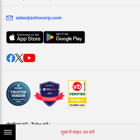
sales@zohocorp.com
गोपनीयता चुनें। Zoho चुनें।
मुफ़्त में साइन अप करें