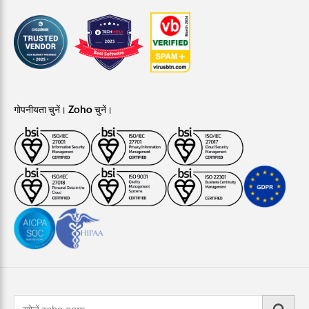
गोपनीयता चुनें। Zoho चुनें।