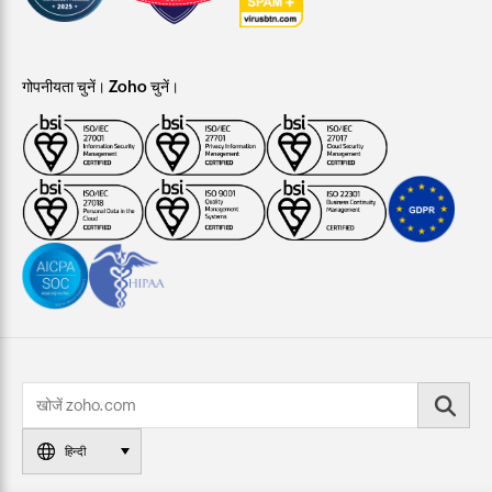
गोपनीयता चुनें। Zoho चुनें।
हिन्दी