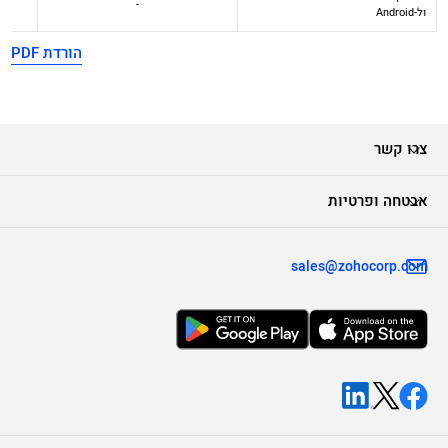
-
ול-Android
הורדת PDF
צרו קשר
אבטחה ופרטיות
sales@zohocorp.com