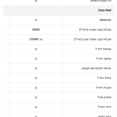
כלי העברת נתונים
כן
Zoho Mail
Webmail
כן
מגבלת קובץ מצורף (דוא"ל)
30MB
מגבלת קובץ מצורף ענק (דוא"ל)
עד 250MB
קבוצות דוא"ל
כן
שיתוף דוא"ל
כן
שיתוף תיקיות עם הקצאה
כן
ביטול דוא"ל
כן
העברת דוא"ל
כן
סנכרון פעיל
כן
כינויי דוא"ל
כן
כינויי דומיין
כן