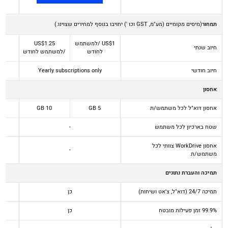
תמחור
(מיסים מקומיים (מע"מ, GST וכו ') יחויבו בנוסף למחירים שצוינו.)
1
US$
/למשתמש
.25
1
US$
חיוב שנתי
לחודש
/למשתמש לחודש
חיוב חודשי
Yearly subscriptions only
אחסון
אחסון דוא"ל לכל משתמש/ת
5 GB
10 GB
שטח בארכיון לכל משתמש
-
אחסון WorkDrive צוותי לכל
-
משתמש/ת
תמיכה והעברת נתונים
תמיכה 24/7 (דוא"ל, צ'אט ושיחות)
כן
99.9% זמן פעילות מובטח
כן