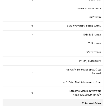
כניסה מותאמת אישית
כן
תווית לבנה
-
SAML מבוסס אינטגריציית SSO
כן
הצפנת S/MIME
-
הצפנת TLS
כן
שמירת דוא"ל
-
eDiscovery (דוא"ל)
-
אפליקציית Zoho Mail ל-iOS ול-
כן
Android
אפליקציית Zoho Mail Admin לנייד
כן
אפליקציית Streams Mobile
כן
לשיתוף פעולה בתוך הצוות
Zoho WorkDrive