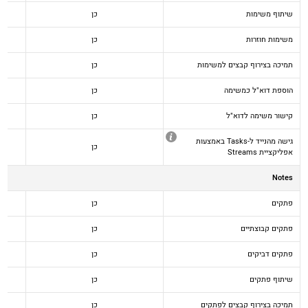
שיתוף משימות
כן
משימות חוזרות
כן
תמיכה בצירוף קבצים למשימות
כן
הוספת דוא"ל כמשימה
כן
קישור משימה לדוא"ל
כן
גישה מהנייד ל-Tasks באמצעות
כן
אפליקציית Streams
Notes
פתקים
כן
פתקים קבוצתיים
כן
פתקים דביקים
כן
שיתוף פתקים
כן
תמיכה בצירוף קבצים לפתקים
כן