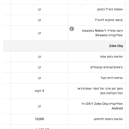
הוספת דוא"ל כפתק
כן
קישור פתקים לדוא"ל
כן
גישה מהנייד ל-Notes באמצעות
כן
אפליקציית Streams
Zoho Cliq
הודעות בזמן אמת
כן
צ'אטים/ערוצים קבוצתיים
כן
שיחות וידאו וקול
כן
משך זמן מרבי של מסרי שמע/וידאו
5 דקות
ושל הקלטות מסך
אפליקציית Zoho Cliq ל-iOS ול-
כן
Android
הודעות ניתנות לחיפוש
10,000