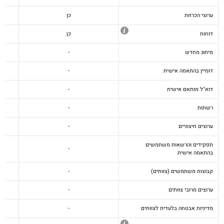
ערוצי הכרזות
כן
דוחות
כן
מיתוג מחדש
-
דומיין בהתאמה אישית
-
דוא"ל מותאם אישית
-
רשתות
-
ערוצים חיצוניים
-
תפקידים והרשאות משתמשים
-
בהתאמה אישית
קבוצות משתמשים (צוותים)
-
ערוצים מרובי צוותים
-
מדיניות אבטחה בלעדית לצוותים
-