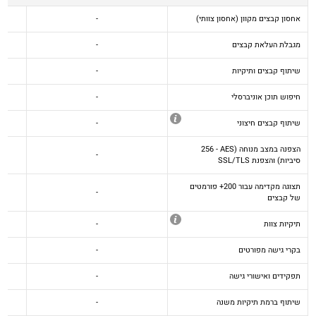
אחסון קבצים מקוון (אחסון צוותי)
-
מגבלת העלאת קבצים
-
שיתוף קבצים ותיקיות
-
חיפוש תוכן אוניברסלי
-
שיתוף קבצים חיצוני
-
הצפנה במצב מנוחה (AES - ‏256
-
סיביות) והצפנת SSL/TLS
תצוגה מקדימה עבור 200+ פורמטים
-
של קבצים
תיקיות צוות
-
בקרי גישה מפורטים
-
תפקידים ואישורי גישה
-
שיתוף ברמת תיקיות משנה
-