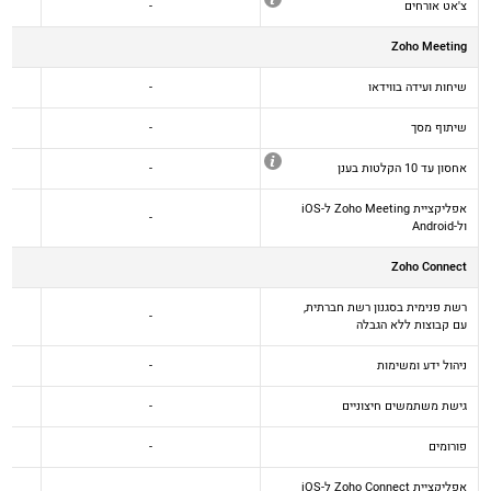
צ'אט אורחים
-
Zoho Meeting
שיחות ועידה בווידאו
-
שיתוף מסך
-
אחסון עד 10 הקלטות בענן
-
אפליקציית Zoho Meeting ל-iOS
-
ול-Android
Zoho Connect
רשת פנימית בסגנון רשת חברתית,
-
עם קבוצות ללא הגבלה
ניהול ידע ומשימות
-
גישת משתמשים חיצוניים
-
פורומים
-
Mail Lite
הרשמה
אפליקציית Zoho Connect ל-iOS