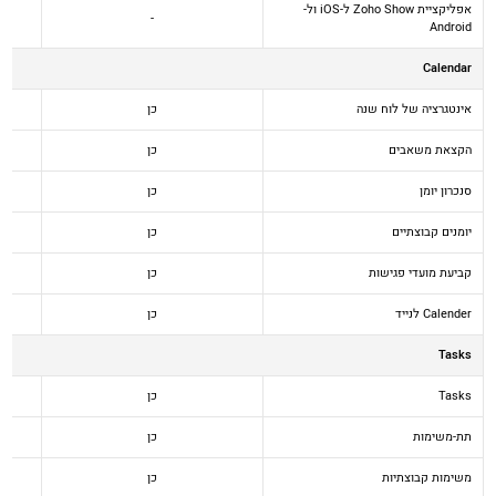
אפליקציית Zoho Show ל-iOS ול-
-
Android
Calendar
אינטגרציה של לוח שנה
כן
הקצאת משאבים
כן
סנכרון יומן
כן
יומנים קבוצתיים
כן
קביעת מועדי פגישות
כן
Calender לנייד
כן
Tasks
Tasks
כן
תת-משימות
כן
משימות קבוצתיות
כן