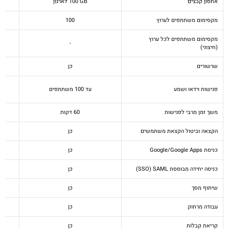
אחסון קבצים
‎100 GB לארגון
מקסימום משתתפים לערוץ
100
מקסימום משתתפים לכל ערוץ
-
(חיצוני)
שרשורים
כן
פגישות וידאו ושמע
עד 100 משתתפים
משך זמן מרבי לפגישות
60 דקות
הקצאה וביטול הקצאת משתמשים
כן
כניסת Google/Google Apps
כן
כניסה יחידה מבוססת SAML ‏(SSO)
כן
שיתוף מסך
כן
עבודה מרחוק
כן
קריאת קבלות
כן