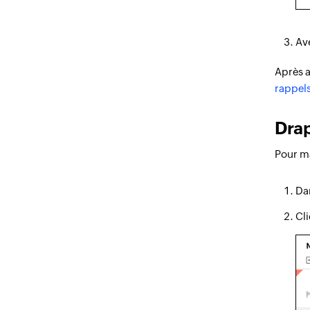
Ave
Après a
rappel
Drap
Pour ma
Dan
Cli