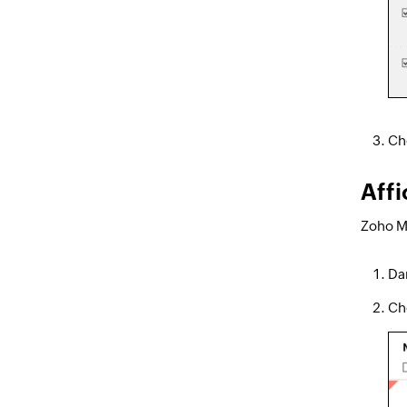
Cho
Aff
Zoho Ma
Dan
Ch