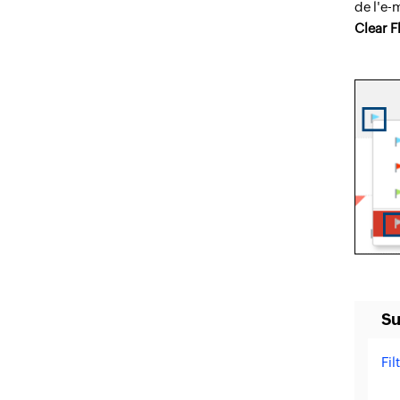
de l'e-
Clear F
Su
Fil