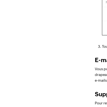
To
E-ma
Vous po
drapeau
e-mails
Sup
Pour re