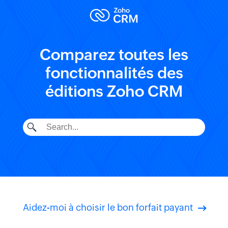
Comparez toutes les
fonctionnalités des
éditions Zoho CRM
Aidez-moi à choisir le bon forfait payant