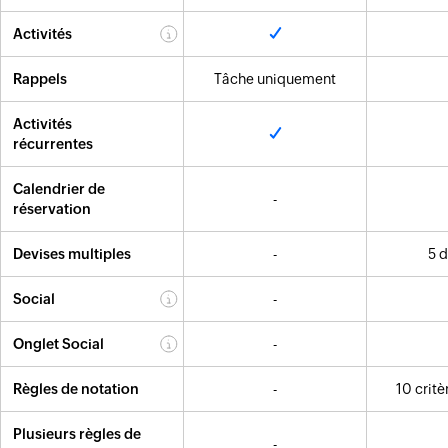
Activités
Rappels
Tâche uniquement
Activités
récurrentes
Calendrier de
-
réservation
Devises multiples
-
5 d
Social
-
Onglet Social
-
Règles de notation
-
10 crit
Plusieurs règles de
-