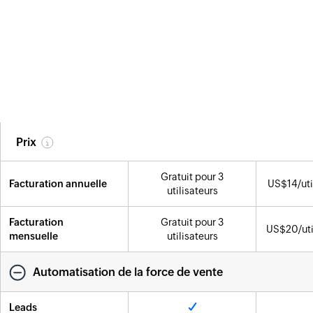
GRATUIT
STA
Masquer les
fonctionnalités
communes
ESSAYER
ES
MAINTENANT
MAI
Développer tout
Prix
Gratuit pour 3
Facturation annuelle
US$
14
/ut
utilisateurs
Facturation
Gratuit pour 3
US$
20
/ut
mensuelle
utilisateurs
Automatisation de la force de vente
Leads