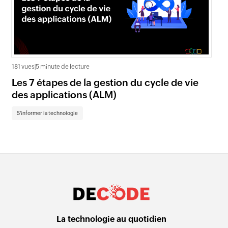
181 vues
|
5 minute de lecture
137 
Les 7 étapes de la gestion du cycle de vie
5 
des applications (ALM)
S'
S'informer la technologie
La technologie au quotidien