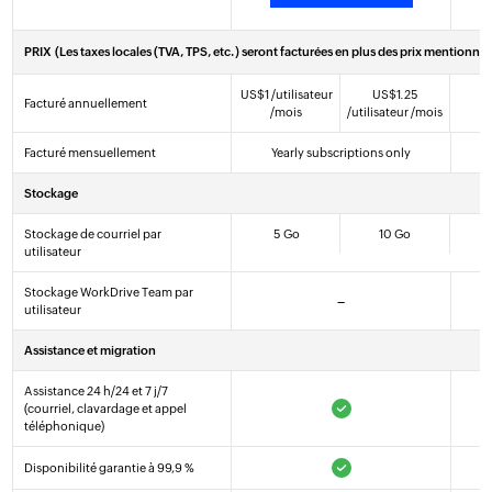
PRIX
(Les taxes locales (TVA, TPS, etc.) seront facturées en plus des prix mentionnés
US$
1
/utilisateur
US$
1
.25
Facturé annuellement
/mois
/utilisateur /mois
Facturé mensuellement
Yearly subscriptions only
Stockage
Stockage de courriel par
5 Go
10 Go
utilisateur
Stockage WorkDrive Team par
–
utilisateur
Assistance et migration
Assistance 24 h/24 et 7 j/7
(courriel, clavardage et appel
téléphonique)
Disponibilité garantie à 99,9 %