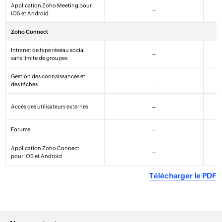
Application Zoho Meeting pour
–
iOS et Android
Zoho Connect
Intranet de type réseau social
–
sans limite de groupes
Gestion des connaissances et
–
des tâches
Accès des utilisateurs externes
–
Forums
–
Application Zoho Connect
–
pour iOS et Android
Mail Lite
S’INSCRIRE
Télécharger le PDF