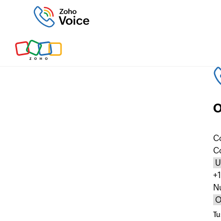
O
Co
C
+1
N
Tu