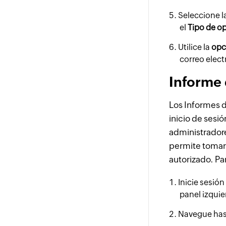
Seleccione la
el
Tipo de o
Utilice la
opc
correo elect
Informe 
Los Informes d
inicio de sesió
administradore
permite tomar 
autorizado. Par
Inicie sesión
panel izquie
Navegue ha