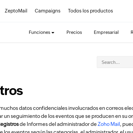
ZeptoMail
Campaigns
Todos los productos
Funciones
Precios
Empresarial
tros
muchos datos confidenciales involucrados en correos elec
zar un seguimiento de los eventos que se producen en su o
egistros
de Informes del administrador de
Zoho Mail
, pue
 los eventos según las categorías, el administrador, el usua