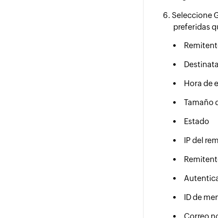
Seleccione G
preferidas q
Remitent
Destinata
Hora de 
Tamaño d
Estado
IP del re
Remitente
Autentic
ID de me
Correo n