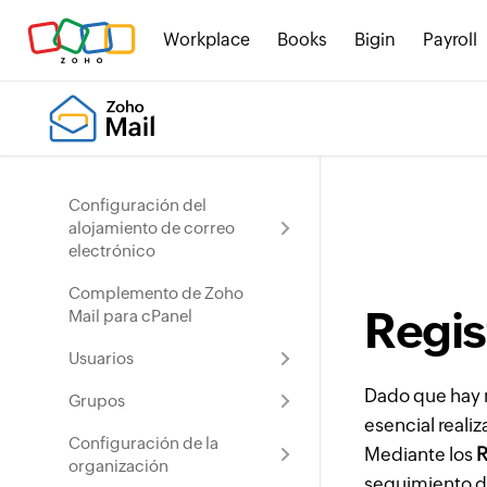
Workplace
Books
Bigin
Payroll
Configuración del
alojamiento de correo
electrónico
Complemento de Zoho
Regis
Mail para cPanel
Usuarios
Dado que hay 
Grupos
esencial reali
Configuración de la
Mediante los
R
organización
seguimiento de