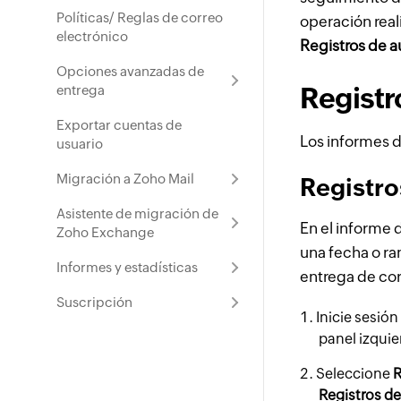
Políticas/ Reglas de correo
operación real
electrónico
Registros de a
Opciones avanzadas de
Registr
entrega
Exportar cuentas de
Los informes d
usuario
Migración a Zoho Mail
Registro
Asistente de migración de
En el informe 
Zoho Exchange
una fecha o ra
Informes y estadísticas
entrega de cor
Suscripción
Inicie sesión
panel izquie
Seleccione
R
Registros de