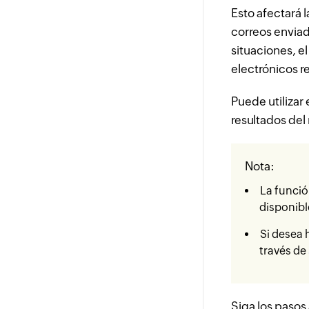
Esto afectará 
correos enviad
situaciones, el
electrónicos r
Puede utilizar 
resultados del
Nota:
La funci
disponibl
Si desea 
través de
Siga los pasos