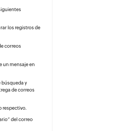
siguientes
ar los registros de
de correos
 de un mensaje en
de búsqueda y
trega de correos
o respectivo.
ario” del correo