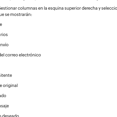
estionar columnas en la esquina superior derecha y selecci
ue se mostrarán:
e
rios
envío
el correo electrónico
mitente
 original
ado
nsaje
o deseado