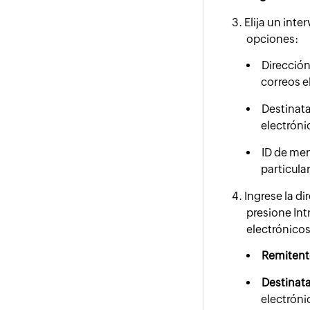
Elija un inte
opciones:
Dirección
correos e
Destinata
electróni
ID de men
particular
Ingrese la di
presione Int
electrónicos
Remitent
Destinata
electróni