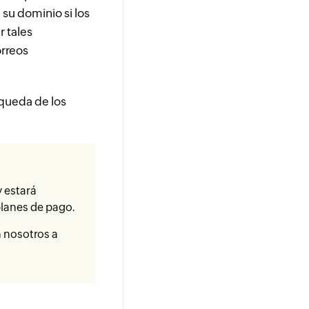
su dominio si los
r tales
orreos
.
úsqueda de los
 estará
planes de pago.
n nosotros a