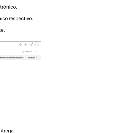
ctrónico.
nico respectivo.
te.
entrega.