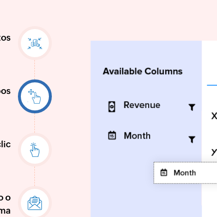
tos
pos
lic
o o
ima