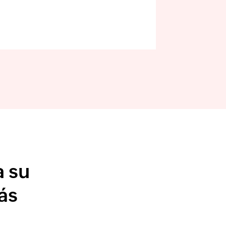
a su
ás