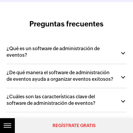
Preguntas frecuentes
¿Qué es un software de administración de
eventos?
¿De qué manera el software de administración
de eventos ayuda a organizar eventos exitosos?
¿Cuáles son las características clave del
software de administración de eventos?
¿De qué manera Zoho Backstage difiere de otras
REGÍSTRATE GRATIS
plataformas de administración de eventos?