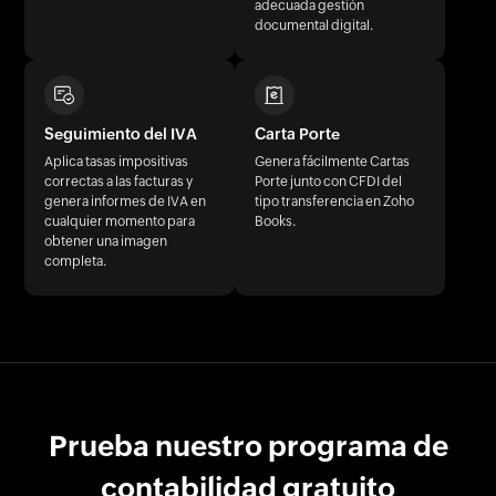
adecuada gestión
documental digital.
Seguimiento del IVA
Carta Porte
Aplica tasas impositivas
Genera fácilmente Cartas
correctas a las facturas y
Porte junto con CFDI del
genera informes de IVA en
tipo transferencia en Zoho
cualquier momento para
Books.
obtener una imagen
completa.
Prueba nuestro programa de
contabilidad gratuito