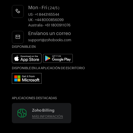
Register as a Partner
Blogs
Mon - Fri
( 24/5 )
AI in Accounting
Forums
US - +1 8443165544
UK - +44 8000856099
Novedades
Australia - +61 1800911076
Find an Accountant
Envíanos un correo
support@zohobooks.com
DISPONIBLE EN
DISPONIBLE EN LA APLICACIÓN DE ESCRITORIO
APLICACIONES DESTACADAS
Zoho Billing
MÁS INFORMACIÓN