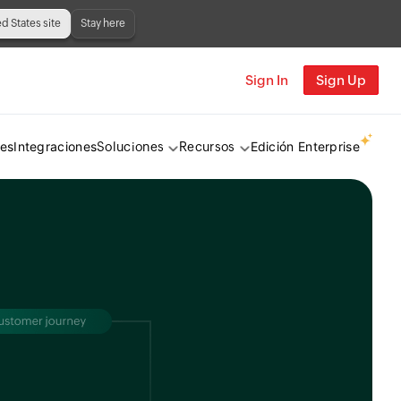
ed States site
Stay here
Sign In
Sign Up
tes
Integraciones
Edición Enterprise
Soluciones
Recursos