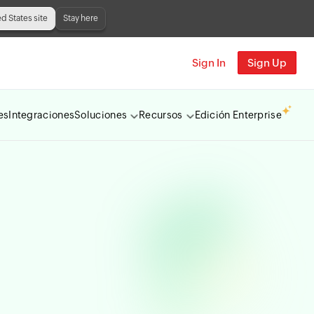
ed States site
Stay here
Sign In
Sign Up
es
Integraciones
Soluciones
Recursos
Edición Enterprise