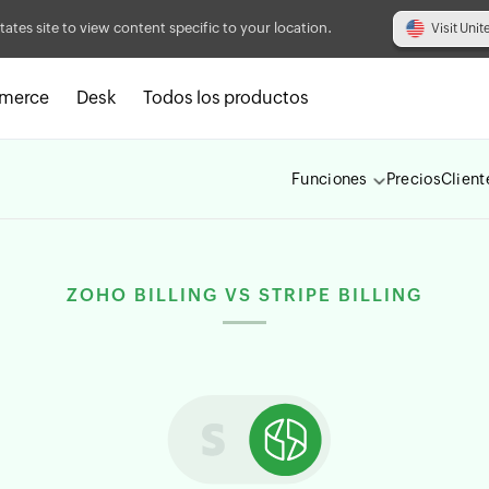
tates site to view content specific to your location.
Visit Unit
merce
Desk
Todos los productos
Funciones
Precios
Client
ZOHO BILLING VS STRIPE BILLING