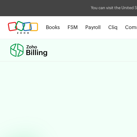
You can visit the United S
Books
FSM
Payroll
Cliq
Com