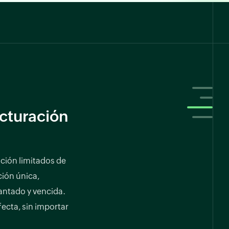
cturación
ción limitados de
ción única,
antado y vencida.
fecta, sin importar