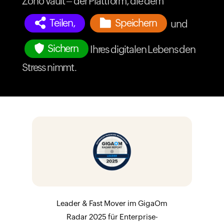
Zoho Vault – der Plattform, die dem
Teilen,
Speichern
und
Sichern
Ihres digitalen Lebens den
Stress nimmt.
Leader & Fast Mover im GigaOm
Radar 2025 für Enterprise-