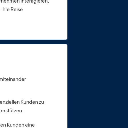
ernehmen interagieren,
 ihre Reise
miteinander
tenziellen Kunden zu
terstützen.
llen Kunden eine