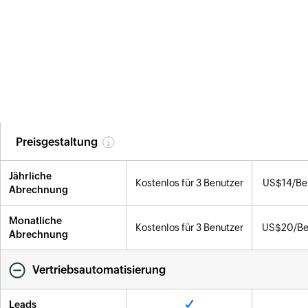
FREE
STA
Allgemeine Funktionen
ausblenden
KOSTENLOS
KOS
STARTEN
T
Alles einblenden
Preisgestaltung
Jährliche
Kostenlos für 3 Benutzer
US$
14
/Be
Abrechnung
Monatliche
Kostenlos für 3 Benutzer
US$
20
/B
Abrechnung
Vertriebsautomatisierung
Leads