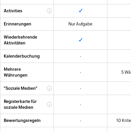
Activities
Erinnerungen
Nur Aufgabe
Wiederkehrende
Aktivitäten
Kalenderbuchung
-
Mehrere
-
5 Wä
Währungen
"Soziale Medien"
-
Registerkarte für
-
soziale Medien
Bewertungsregeln
-
10 Krit