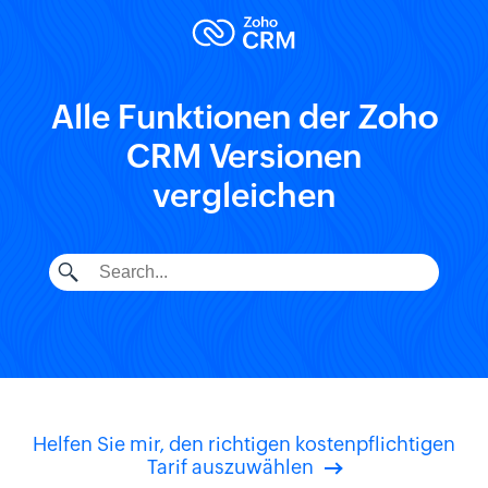
Alle Funktionen der Zoho
CRM Versionen
vergleichen
Helfen Sie mir, den richtigen kostenpflichtigen
Tarif auszuwählen