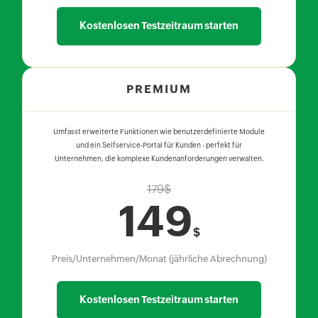
Kostenlosen Testzeitraum starten
PREMIUM
Umfasst erweiterte Funktionen wie benutzerdefinierte Module
und ein Selfservice-Portal für Kunden - perfekt für
Unternehmen, die komplexe Kundenanforderungen verwalten.
179
$
149
$
Preis/Unternehmen/Monat (jährliche Abrechnung)
Kostenlosen Testzeitraum starten