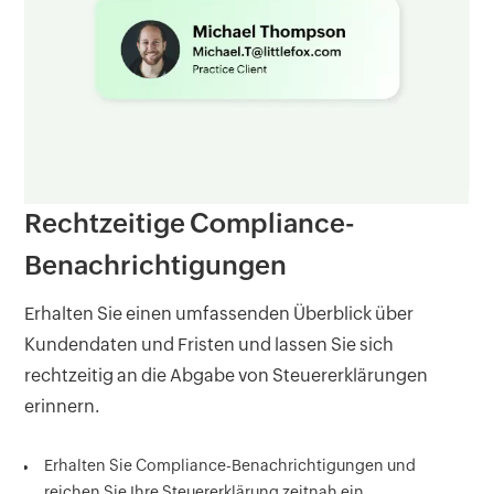
Rechtzeitige Compliance-
Benachrichtigungen
Erhalten Sie einen umfassenden Überblick über
Kundendaten und Fristen und lassen Sie sich
rechtzeitig an die Abgabe von Steuererklärungen
Optimieren Sie Buchhaltung und Rechnungslegung mit
erinnern.
Damit werden Kundenbesuche überflüssig und
der Zentralisierung von Kundendaten in Zoho Books.
Kundenportfolios lassen sich überall und jederzeit
verwalten.
Erhalten Sie Compliance-Benachrichtigungen und
Vereinfachen Sie mit Zoho Payroll die
reichen Sie Ihre Steuererklärung zeitnah ein.