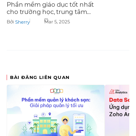
Phần mềm giáo dục tốt nhất
cho trường học, trung tâm
đào tạo
Bởi
Mar 5, 2025
Sherry
BÀI ĐĂNG LIÊN QUAN