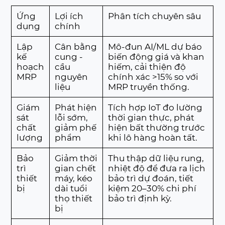
Ứng
Lợi ích
Phân tích chuyên sâu
dụng
chính
Lập
Cân bằng
Mô-đun AI/ML dự báo
kế
cung -
biến động giá và khan
hoạch
cầu
hiếm, cải thiện độ
MRP
nguyên
chính xác >15% so với
liệu
MRP truyền thống.
Giám
Phát hiện
Tích hợp IoT đo lường
sát
lỗi sớm,
thời gian thực, phát
chất
giảm phế
hiện bất thường trước
lượng
phẩm
khi lô hàng hoàn tất.
Bảo
Giảm thời
Thu thập dữ liệu rung,
trì
gian chết
nhiệt độ để đưa ra lịch
thiết
máy, kéo
bảo trì dự đoán, tiết
bị
dài tuổi
kiệm 20–30% chi phí
thọ thiết
bảo trì định kỳ.
bị