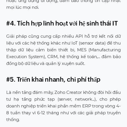
hoặc ứng dụng di động, đảm bảo thông tin cập nhật
mọi lúc mọi nơi.
#4. Tích hợp linh hoạt với hệ sinh thái IT
Giải pháp cũng cung cấp nhiều API hỗ trợ kết nối dữ
liệu với các hệ thống khác như IoT (sensor data) để thu
thập dữ liệu cảm biến thiết bị, MES (Manufacturing
Execution System), CRM, hệ thống kế toán,... đảm bảo
đồng bộ dữ liệu và quản lý xuyên suốt.
#5. Triển khai nhanh, chi phí thấp
Là nền tảng đám mây, Zoho Creator không đòi hỏi đầu
tư hạ tầng phức tạp (server, network...), cho phép
doanh nghiệp triển khai phần mềm ERP trong vòng 4-
8 tuần thay vì 6-12 tháng như với các giải pháp truyền
thống.