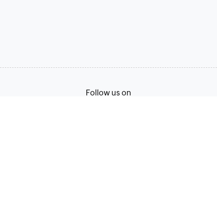
Follow us on
Terms of Service
Privacy Policy
© 2026, Zoho Corporation Pvt. Ltd. All Rights Reserved.