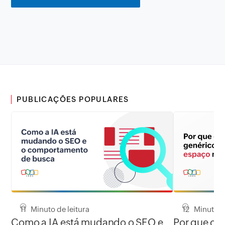
PUBLICAÇÕES POPULARES
11 Minuto de leitura
12 Minuto de
Como a IA está mudando o SEO e
Por que co